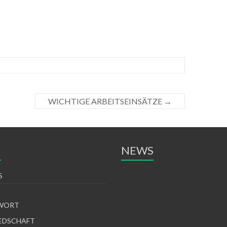
WICHTIGE ARBEITSEINSÄTZE
→
N
NEWS
S
WORT
EDSCHAFT