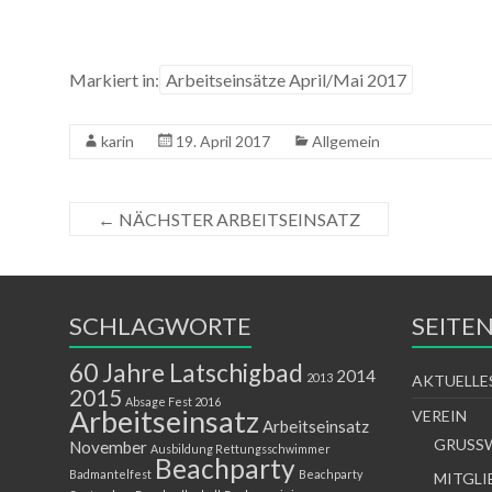
Markiert in:
Arbeitseinsätze April/Mai 2017
karin
19. April 2017
Allgemein
←
NÄCHSTER ARBEITSEINSATZ
SCHLAGWORTE
SEITE
60 Jahre Latschigbad
2014
2013
AKTUELLE
2015
Absage Fest 2016
Arbeitseinsatz
VEREIN
Arbeitseinsatz
GRUSS
November
Ausbildung Rettungsschwimmer
Beachparty
Badmantelfest
Beachparty
MITGLI