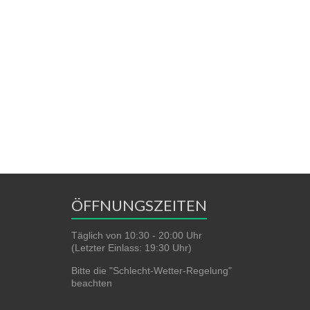
ÖFFNUNGSZEITEN
Täglich von 10:30 - 20:00 Uhr
(Letzter Einlass: 19:30 Uhr)
Bitte die "Schlecht-Wetter-Regelung"
beachten