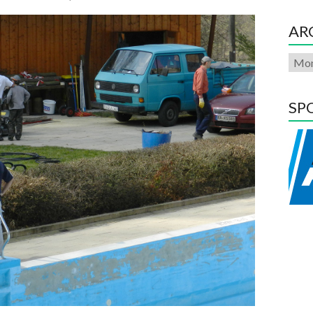
AR
SP