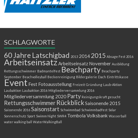
SCHLAGWORTE
60 Jahre Latschigbad
2015
2014
2013
Absage Fest 2016
Arbeitseinsatz
Arbeitseinsatz November
Ausbildung
Beachparty
Rettungsschwimmer
Badmantelfest
Beachparty
September
Beachvolleyball
Beckenreinigung
Bildergalerie
Dach
Eintrittskasse
Event
Fest
Fotoausstellung
Freizeit
Gründung
Laub-Aktion
Laubaktion
Laubaktion 2016
Mitgliederversammlung 2016
Party
Mitgliederversammlung 2020
Reinigungskraft gesucht
Rückblick
Rettungsschwimmer
Saisonende 2015
Saisonstart
Saisonende 2016
Schwimmbad
Schwimmbadfest
Solar
Tombola
Volksbank
Sonnenschutz
Sport
Swimm Night
SWR4
Wasserball
water walking ball
WaterWalkingBall