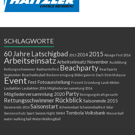
SCHLAGWORTE
60 Jahre Latschigbad
2015
2014
2013
Absage Fest 2016
Arbeitseinsatz
Arbeitseinsatz November
Ausbildung
Beachparty
Rettungsschwimmer
Badmantelfest
Beachparty
September
Beachvolleyball
Beckenreinigung
Bildergalerie
Dach
Eintrittskasse
Event
Fest
Fotoausstellung
Freizeit
Gründung
Laub-Aktion
Laubaktion
Laubaktion 2016
Mitgliederversammlung 2016
Party
Mitgliederversammlung 2020
Reinigungskraft gesucht
Rückblick
Rettungsschwimmer
Saisonende 2015
Saisonstart
Saisonende 2016
Schwimmbad
Schwimmbadfest
Solar
Tombola
Volksbank
Sonnenschutz
Sport
Swimm Night
SWR4
Wasserball
water walking ball
WaterWalkingBall