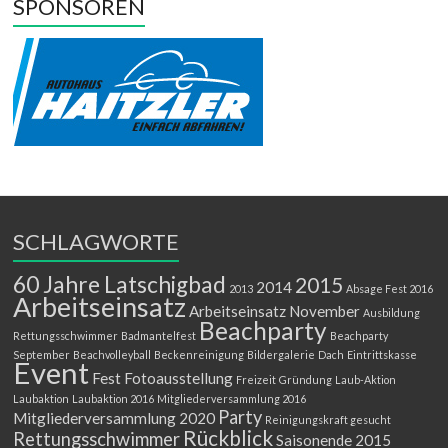
SPONSOREN
SCHLAGWORTE
60 Jahre Latschigbad
2015
2014
2013
Absage Fest 2016
Arbeitseinsatz
Arbeitseinsatz November
Ausbildung
Beachparty
Rettungsschwimmer
Badmantelfest
Beachparty
September
Beachvolleyball
Beckenreinigung
Bildergalerie
Dach
Eintrittskasse
Event
Fest
Fotoausstellung
Freizeit
Gründung
Laub-Aktion
Laubaktion
Laubaktion 2016
Mitgliederversammlung 2016
Party
Mitgliederversammlung 2020
Reinigungskraft gesucht
Rückblick
Rettungsschwimmer
Saisonende 2015