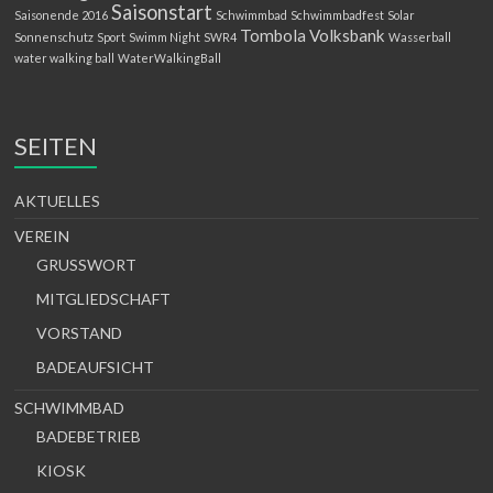
Saisonstart
Saisonende 2016
Schwimmbad
Schwimmbadfest
Solar
Tombola
Volksbank
Sonnenschutz
Sport
Swimm Night
SWR4
Wasserball
water walking ball
WaterWalkingBall
SEITEN
AKTUELLES
VEREIN
GRUSSWORT
MITGLIEDSCHAFT
VORSTAND
BADEAUFSICHT
SCHWIMMBAD
BADEBETRIEB
KIOSK