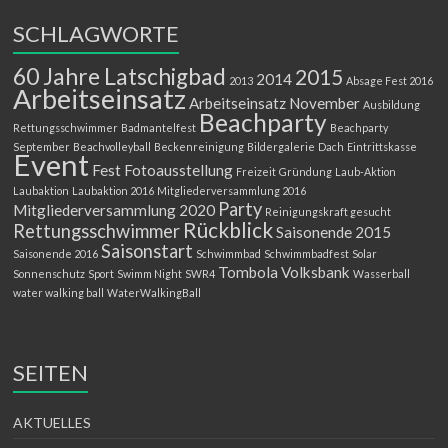
SCHLAGWORTE
60 Jahre Latschigbad
2015
2014
2013
Absage Fest 2016
Arbeitseinsatz
Arbeitseinsatz November
Ausbildung
Beachparty
Rettungsschwimmer
Badmantelfest
Beachparty
September
Beachvolleyball
Beckenreinigung
Bildergalerie
Dach
Eintrittskasse
Event
Fest
Fotoausstellung
Freizeit
Gründung
Laub-Aktion
Laubaktion
Laubaktion 2016
Mitgliederversammlung 2016
Party
Mitgliederversammlung 2020
Reinigungskraft gesucht
Rückblick
Rettungsschwimmer
Saisonende 2015
Saisonstart
Saisonende 2016
Schwimmbad
Schwimmbadfest
Solar
Tombola
Volksbank
Sonnenschutz
Sport
Swimm Night
SWR4
Wasserball
water walking ball
WaterWalkingBall
SEITEN
AKTUELLES