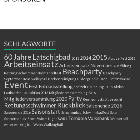
SCHLAGWORTE
60 Jahre Latschigbad
2015
2014
2013
Absage Fest 2016
Arbeitseinsatz
Arbeitseinsatz November
Ausbildung
Beachparty
Rettungsschwimmer
Badmantelfest
Beachparty
September
Beachvolleyball
Beckenreinigung
Bildergalerie
Dach
Eintrittskasse
Event
Fest
Fotoausstellung
Freizeit
Gründung
Laub-Aktion
Laubaktion
Laubaktion 2016
Mitgliederversammlung 2016
Party
Mitgliederversammlung 2020
Reinigungskraft gesucht
Rückblick
Rettungsschwimmer
Saisonende 2015
Saisonstart
Saisonende 2016
Schwimmbad
Schwimmbadfest
Solar
Tombola
Volksbank
Sonnenschutz
Sport
Swimm Night
SWR4
Wasserball
water walking ball
WaterWalkingBall